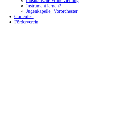
musikalische Früherziehung
Instrument lernen?
Jugenkapelle | Vororchester
Gartenfest
Förderverein